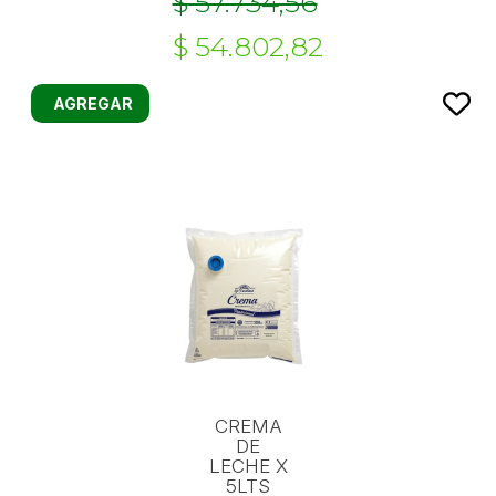
$ 57.734,56
$ 54.802,82
AGREGAR
CREMA
DE
LECHE X
5LTS