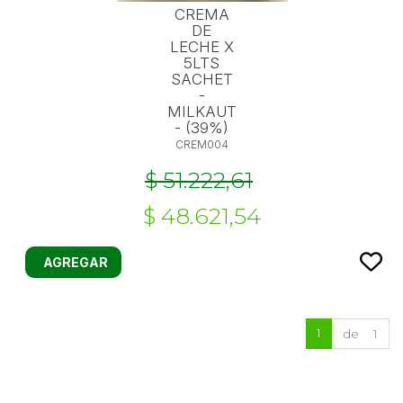
CREMA
DE
LECHE X
5LTS
SACHET
-
MILKAUT
- (39%)
CREM004
$ 51.222,61
$ 48.621,54
AGREGAR
1
de 1