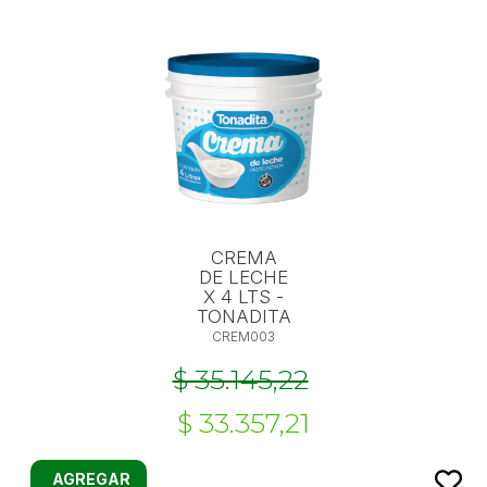
CREMA
DE LECHE
X 4 LTS -
TONADITA
CREM003
$ 35.145,22
$ 33.357,21
AGREGAR