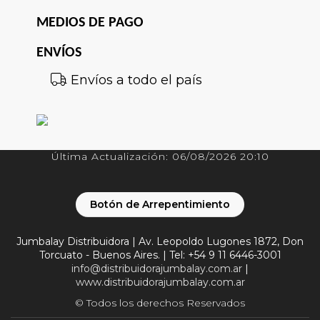
MEDIOS DE PAGO
ENVÍOS
Envíos a todo el país
Última Actualización: 06/08/2026 20:10
Botón de Arrepentimiento
Jumbalay Distribuidora | Av. Leopoldo Lugones 1872, Don
Torcuato - Buenos Aires. | Tel:
+54 9 11 6446-3001
info@distribuidorajumbalay.com.ar
|
www.distribuidorajumbalay.com.ar
© Todos los derechos Reservados