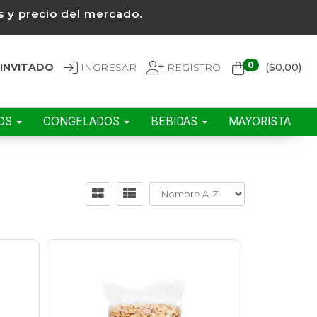
 y precio del mercado.
0
INVITADO
INGRESAR
REGISTRO
($
0,00
)
EOS
CONGELADOS
BEBIDAS
MAYORISTA