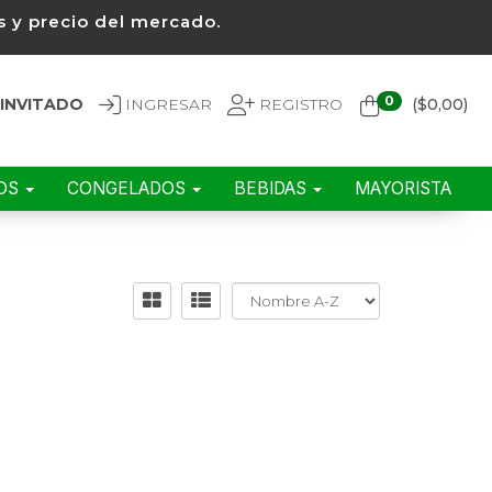
 y precio del mercado.
0
INVITADO
INGRESAR
REGISTRO
($
0,00
)
EOS
CONGELADOS
BEBIDAS
MAYORISTA