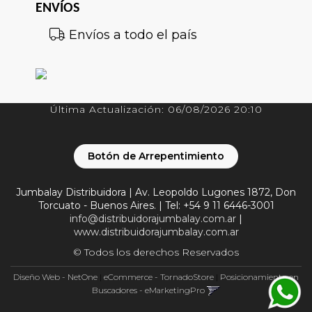
ENVÍOS
Envíos a todo el país
Última Actualización: 06/08/2026 20:10
Botón de Arrepentimiento
Jumbalay Distribuidora | Av. Leopoldo Lugones 1872, Don
Torcuato - Buenos Aires. | Tel:
+54 9 11 6446-3001
info@distribuidorajumbalay.com.ar
|
www.distribuidorajumbalay.com.ar
© Todos los derechos Reservados
Diseño Web - NetOne
|
eCommerce - TornadoStore
|
Posicionamiento en
Buscadores - eMarketingPro