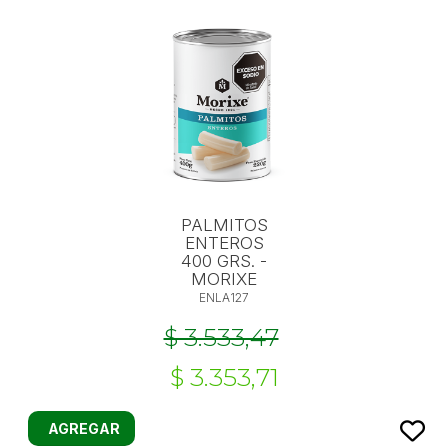
PALMITOS
ENTEROS
400 GRS. -
MORIXE
ENLA127
$ 3.533,47
$ 3.353,71
AGREGAR