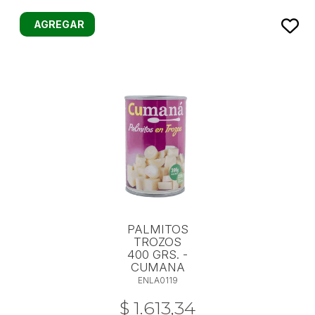
AGREGAR
PALMITOS
TROZOS
400 GRS. -
CUMANA
ENLA0119
$ 1.613,34