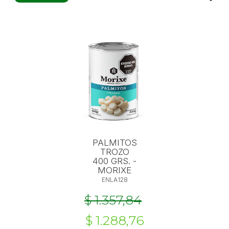
PALMITOS
TROZO
400 GRS. -
MORIXE
ENLA128
$ 1.357,84
$ 1.288,76