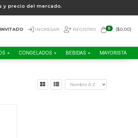
 y precio del mercado.
0
INVITADO
INGRESAR
REGISTRO
($
0,00
)
EOS
CONGELADOS
BEBIDAS
MAYORISTA