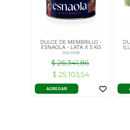
DULCE DE MEMBRILLO -
DU
ESNAOLA - LATA X 5 KG
IL
DULC008
$ 26.341,86
$ 25.103,54
AGREGAR