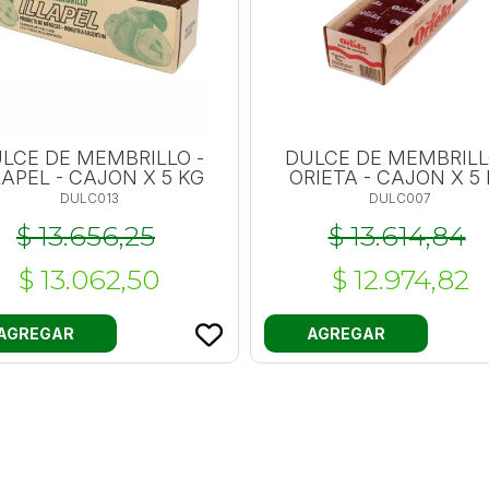
LCE DE MEMBRILLO -
DULCE DE MEMBRILL
LAPEL - CAJON X 5 KG
ORIETA - CAJON X 5
DULC013
DULC007
$ 13.656,25
$ 13.614,84
$ 13.062,50
$ 12.974,82
AGREGAR
AGREGAR