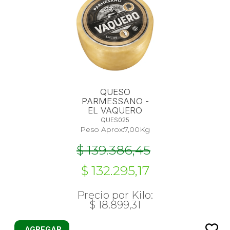
QUESO
PARMESSANO -
EL VAQUERO
QUES025
Peso Aprox:
7,00
Kg
$ 139.386,45
$ 132.295,17
Precio por Kilo:
$ 18.899,31
AGREGAR