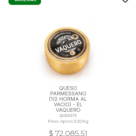
QUESO
PARMESSANO
(1/2 HORMA AL
VACIO) - EL
VAQUERO
QUES073
Peso Aprox:
3,50
Kg
$ 72.085,51