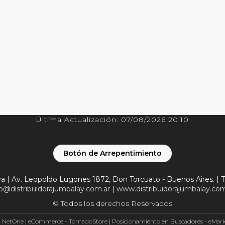
Última Actualización: 07/08/2026 20:10
Botón de Arrepentimiento
a | Av. Leopoldo Lugones 1872, Don Torcuato - Buenos Aires. | T
fo@distribuidorajumbalay.com.ar
|
www.distribuidorajumbalay.com
© Todos los derechos Reservados
- NetOne
|
eCommerce - TornadoStore
|
Posicionamiento en Buscadores - eMar