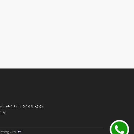
el:
+54 9 11 6446-3001
.ar
ketingPro