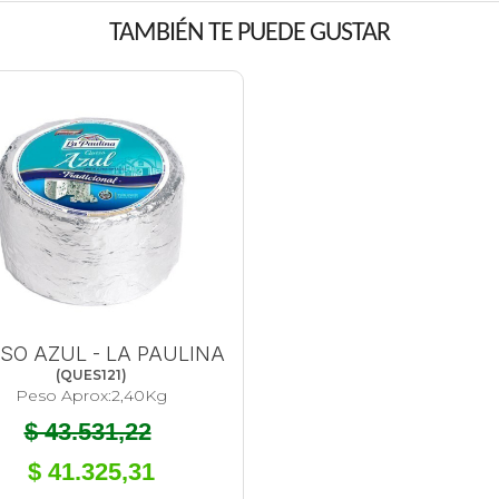
TAMBIÉN TE PUEDE GUSTAR
SO AZUL - LA PAULINA
(
QUES121
)
Peso Aprox:
2,40
Kg
$ 43.531,22
$ 41.325,31