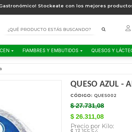
Gastronómico! Stockeate con los mejores productos
ACEN
FIAMBRES Y EMBUTIDOS
QUESOS Y LÁCT
a
QUESO AZUL - 
CÓDIGO:
QUES002
$ 27.731,08
$ 26.311,08
Precio por Kilo:
$ 13.155,54