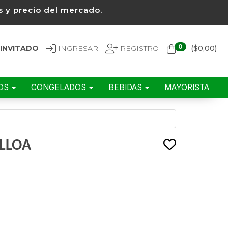
 y precio del mercado.
0
INVITADO
INGRESAR
REGISTRO
($
0,00
)
EOS
CONGELADOS
BEBIDAS
MAYORISTA
ALLOA