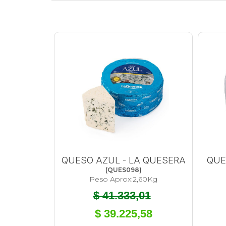
QUESO AZUL - LA QUESERA
QUE
(
QUES098
)
Peso Aprox:
2,60
Kg
$ 41.333,01
$ 39.225,58